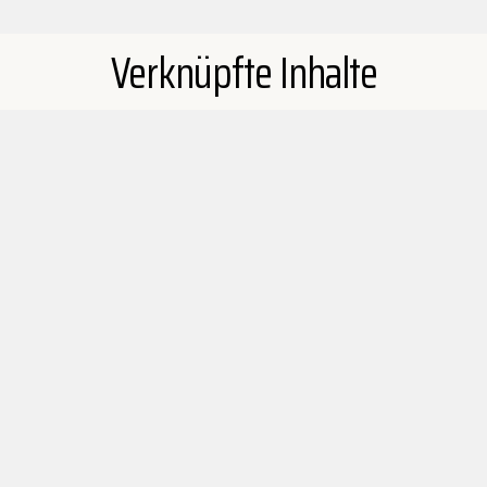
Verknüpfte Inhalte
Loving Children's Home
Sri Lanka
lovingchildrenshome.org
Mehr
⤒